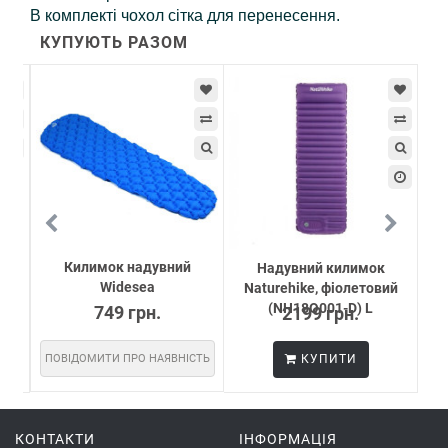
В комплекті чохол сітка для перенесення.
КУПУЮТЬ РАЗОМ
Килимок надувний
Надувний килимок
Widesea
Naturehike, фіолетовий
N
...
(NH18Q001-D) L
749 грн.
2199 грн.
ПОВІДОМИТИ ПРО НАЯВНІСТЬ
КУПИТИ
СТЬ
ПО
КОНТАКТИ
ІНФОРМАЦІЯ