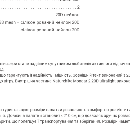
2
20D нейлон
B3 mesh + сіліконірований нейлон 20D
сіліконірований нейлон 20D
півсфери стане надійним супутником любителів активного відпочинку
ді.
що гарантують її надійність і міцність. Зовнішній тент виконаний з
о вітру. Внутрішня частина Naturehike Mongar 2 20D ultralight вико
го туриста, адже розміри палатки дозволяють комфортно розмістити
ня. Довжина палатки становить 210 см, що дозволяє зручно розміс
рити, що полегшує її транспортування та зберігання. Розміри намет