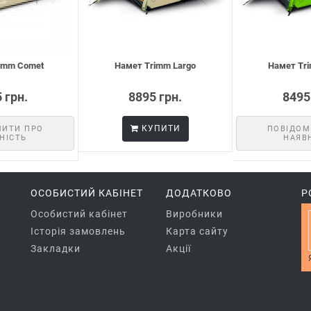
imm Comet
Намет Trimm Largo
Намет Tri
 грн.
8895 грн.
8495
КУПИТИ
МИТИ ПРО
ПОВІДОМ
НІСТЬ
НАЯВ
ОСОБИСТИЙ КАБІНЕТ
ДОДАТКОВО
Р
Особистий кабінет
Виробники
Історія замовлень
Карта сайту
Закладки
Акції