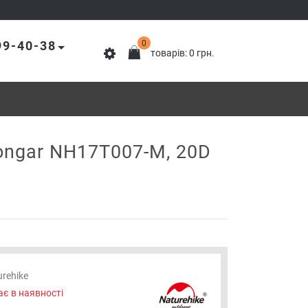
99-40-38
0
товарів: 0 грн.
ongar NH17T007-M, 20D
rehike
є в наявності