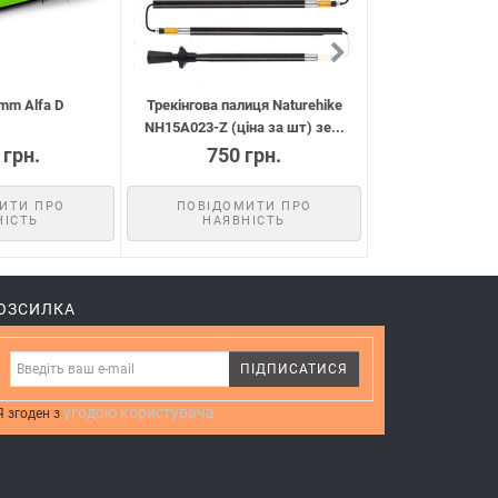
mm Alfa D
Трекінгова палиця Naturehike
Намет Turbat Bor
NH15A023-Z (ціна за шт) зе...
 грн.
750 грн.
9995 
КУП
ИТИ ПРО
ПОВІДОМИТИ ПРО
НІСТЬ
НАЯВНІСТЬ
ОЗСИЛКА
ПІДПИСАТИСЯ
угодою користувача
Я згоден з