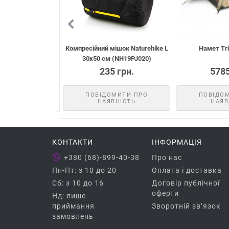
 Borzhava 3 Alu
Компресійний мішок Naturehike L
Намет Tr
30х50 см (NH19PJ020)
5 грн.
235 грн.
5785
УПИТИ
ПОВІДОМИТИ ПРО
ПОВІДО
НАЯВНІСТЬ
НАЯВ
КОНТАКТИ
ІНФОРМАЦІЯ
+380 (68)-899-40-38
Про нас
Пн-Пт: з 10 до 20
Оплата і доставка
Сб: з 10 до 16
Договір публічної
оферти
Нд: лише
приймання
Зворотній зв’язок
замовлень