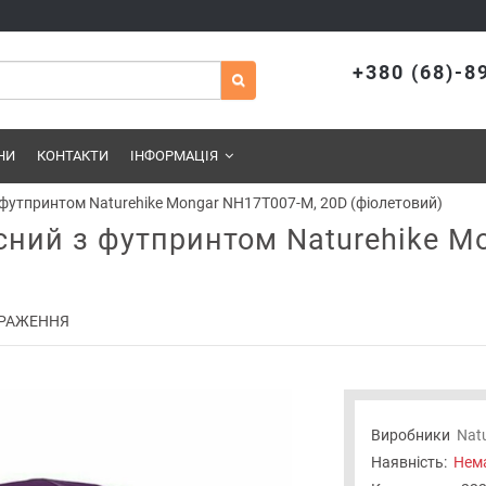
+380 (68)-8
НИ
КОНТАКТИ
ІНФОРМАЦІЯ
 футпринтом Naturehike Mongar NH17T007-M, 20D (фіолетовий)
сний з футпринтом Naturehike M
РАЖЕННЯ
Виробники
Natu
Наявність:
Нема