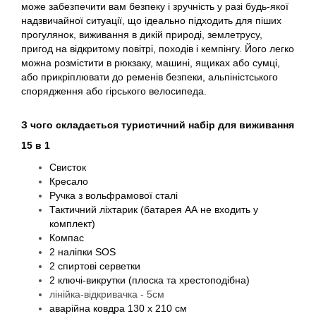
може забезпечити вам безпеку і зручність у разі будь-якої
надзвичайної ситуації, що ідеально підходить для піших
прогулянок, виживання в дикій природі, землетрусу,
пригод на відкритому повітрі, походів і кемпінгу. Його легко
можна розмістити в рюкзаку, машині, ящиках або сумці,
або прикріплювати до ременів безпеки, альпіністського
спорядження або гірського велосипеда.
З чого складається туристичний набір для виживання
15 в 1
Свисток
Кресало
Ручка з вольфрамової сталі
Тактичний ліхтарик (батарея АА не входить у
комплект)
Компас
2 наліпки SOS
2 спиртові серветки
2 ключі-викрутки (плоска та хрестоподібна)
лінійка-відкривачка - 5см
аварійна ковдра 130 х 210 см