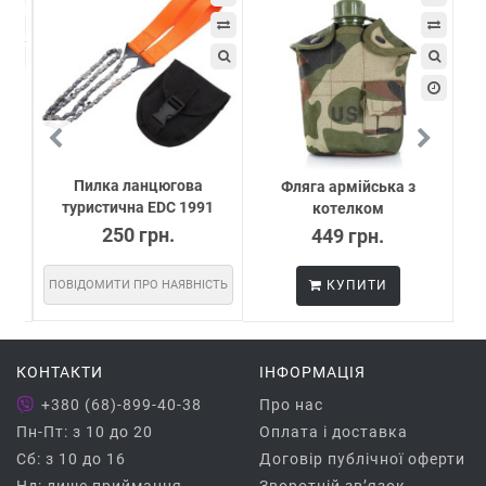
Пилка ланцюгова
мака
Фляга армійська з
туристична EDC 1991
котелком
250 грн.
449 грн.
ПОВІДОМИТИ ПРО НАЯВНІСТЬ
КУПИТИ
СТЬ
ПО
КОНТАКТИ
ІНФОРМАЦІЯ
+380 (68)-899-40-38
Про нас
Пн-Пт: з 10 до 20
Оплата і доставка
Сб: з 10 до 16
Договір публічної оферти
Нд: лише приймання
Зворотній зв’язок