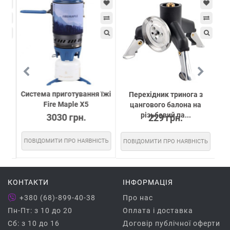
Система приготування їжі
для
Перехідник тринога з
Fire Maple X5
)
цангового балона на
різьбовий па...
3030 грн.
229 грн.
ПОВІДОМИТИ ПРО НАЯВНІСТЬ
СТЬ
ПОВІДОМИТИ ПРО НАЯВНІСТЬ
ПО
КОНТАКТИ
ІНФОРМАЦІЯ
+380 (68)-899-40-38
Про нас
Пн-Пт: з 10 до 20
Оплата і доставка
Сб: з 10 до 16
Договір публічної оферти