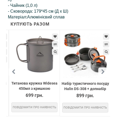
- Чайник (1,0 л)
- Сковорода: 179*45 см (Д x Ш)
Матеріал:Алюмінієвий сплав
КУПУЮТЬ РАЗОМ
Титанова кружка Widesea
їжі
Набір туристичного посуду
Наб
450мл з кришкою
Halin DS-308 + допнабір
699 грн.
899 грн.
ПОВІДОМИТИ ПРО НАЯВНІСТЬ
ПОВІДОМИТИ ПРО НАЯВНІСТЬ
ПО