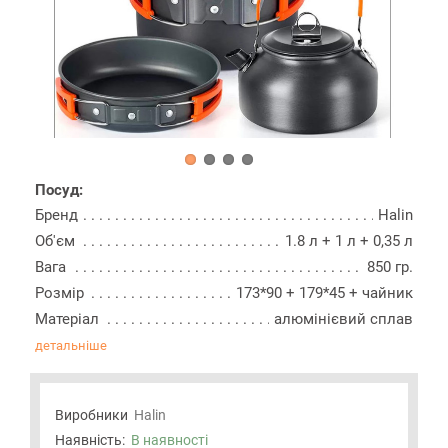
Посуд:
Бренд
Halin
Об'єм
1.8 л + 1 л + 0,35 л
Вага
850 гр.
Розмір
173*90 + 179*45 + чайник
Матеріал
алюмінієвий сплав
детальніше
Виробники
Halin
Наявність:
В наявності