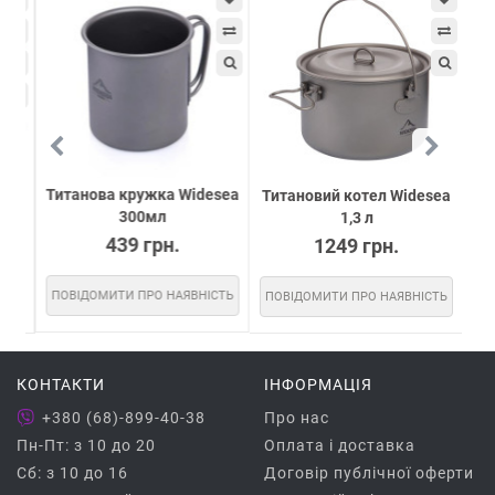
Титанова кружка Widesea
Титановий котел Widesea
Ти
300мл
том
1,3 л
439 грн.
1249 грн.
ПОВІДОМИТИ ПРО НАЯВНІСТЬ
ПОВІДОМИТИ ПРО НАЯВНІСТЬ
ПО
КОНТАКТИ
ІНФОРМАЦІЯ
+380 (68)-899-40-38
Про нас
Пн-Пт: з 10 до 20
Оплата і доставка
Сб: з 10 до 16
Договір публічної оферти