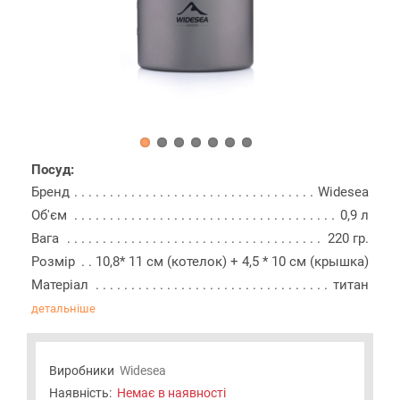
Посуд:
Бренд
Widesea
Об'єм
0,9 л
Вага
220 гр.
Розмір
10,8* 11 см (котелок) + 4,5 * 10 см (крышка)
Матеріал
титан
детальніше
Виробники
Widesea
Наявність:
Немає в наявності