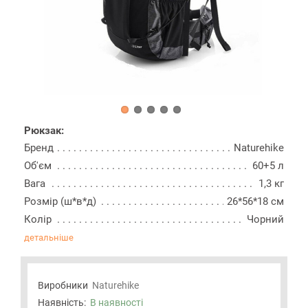
Рюкзак:
Бренд
Naturehike
Об'єм
60+5 л
Вага
1,3 кг
Розмір (ш*в*д)
26*56*18 см
Колір
Чорний
детальніше
Виробники
Naturehike
Наявність:
В наявності