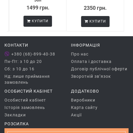
1499 грн.
2350 грн.
КУПИТИ
КУПИТИ
СТЬ
ПО
КОНТАКТИ
ІНФОРМАЦІЯ
+380 (68)-899-40-38
Про нас
Пн-Пт: з 10 до 20
Оплата і доставка
Сб: з 10 до 16
Договір публічної оферти
Нд: лише приймання
Зворотній зв’язок
замовлень
ОСОБИСТИЙ КАБІНЕТ
ДОДАТКОВО
Особистий кабінет
Виробники
Історія замовлень
Карта сайту
Закладки
Акції
РОЗСИЛКА