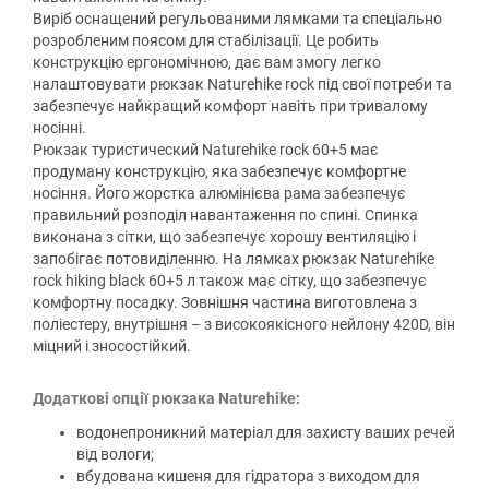
Виріб оснащений регульованими лямками та спеціально
розробленим поясом для стабілізації. Це робить
конструкцію ергономічною, дає вам змогу легко
налаштовувати рюкзак Naturehike rock під свої потреби та
забезпечує найкращий комфорт навіть при тривалому
носінні.
Рюкзак туристический Naturehike rock 60+5 має
продуману конструкцію, яка забезпечує комфортне
носіння. Його жорстка алюмінієва рама забезпечує
правильний розподіл навантаження по спині. Спинка
виконана з сітки, що забезпечує хорошу вентиляцію і
запобігає потовиділенню. На лямках рюкзак Naturehike
rock hiking black 60+5 л також має сітку, що забезпечує
комфортну посадку. Зовнішня частина виготовлена з
поліестеру, внутрішня – з високоякісного нейлону 420D, він
міцний і зносостійкий.
Додаткові опції рюкзака Naturehike:
водонепроникний матеріал для захисту ваших речей
від вологи;
вбудована кишеня для гідратора з виходом для