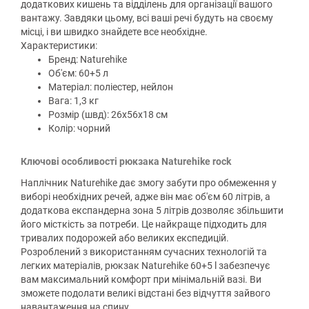
додаткових кишень та відділень для організації вашого
вантажу. Завдяки цьому, всі ваші речі будуть на своєму
місці, і ви швидко знайдете все необхідне.
Характеристики:
Бренд: Naturehike
Об'єм: 60+5 л
Матеріал: поліестер, нейлон
Вага: 1,3 кг
Розмір (швд): 26х56х18 см
Колір: чорний
Ключові особливості рюкзака Naturehike rock
Наплічник Naturehike дає змогу забути про обмеження у
виборі необхідних речей, адже він має об'єм 60 літрів, а
додаткова експандерна зона 5 літрів дозволяє збільшити
його місткість за потреби. Це найкраще підходить для
тривалих подорожей або великих експедицій.
Розроблений з використанням сучасних технологій та
легких матеріалів, рюкзак Naturehike 60+5 l забезпечує
вам максимальний комфорт при мінімальній вазі. Ви
зможете подолати великі відстані без відчуття зайвого
навантаження на спину.