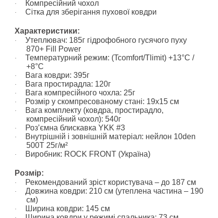
Компресійний чохол
·
Сітка для зберігання пухової ковдри
·
Характеристики:
Утеплювач: 185г гідрофобного гусячого пуху
·
870+
Fill
Power
Температурний режим: (Tcomfort/Tlimit) +13°C /
·
+8°C
Вага ковдри: 395г
·
Вага простирадла: 120г
·
Вага компресійного чохла: 25г
·
Розмір у скомпресованому стані: 19х15 см
·
Вага комплекту (ковдра, простирадло,
·
компресійний чохол): 540г
Роз’ємна блискавка YKK #3
·
Внутрішній і зовнішній матеріал: нейлон 10den
·
500T 25г/м²
Виробник: ROCK FRONT (Україна)
·
Розмір:
Рекомендований зріст користувача – до 187 см
·
Довжина ковдри: 210 см (утеплена частина – 190
·
см)
Ширина ковдри: 145 см
·
Ширина ковдри у режимі спальника: 73 см
·