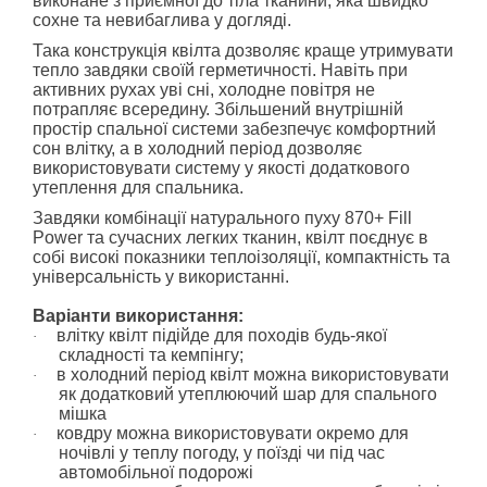
виконане з приємної до тіла тканини, яка швидко
сохне та невибаглива у догляді.
Така конструкція квілта дозволяє краще утримувати
тепло завдяки своїй герметичності. Навіть при
активних рухах уві сні, холодне повітря не
потрапляє всередину. Збільшений внутрішній
простір спальної системи забезпечує комфортний
сон влітку, а в холодний період дозволяє
використовувати систему у якості додаткового
утеплення для спальника.
Завдяки комбінації натурального пуху 870+ Fill
Power
та сучасних легких тканин, квілт поєднує в
собі високі показники теплоізоляції, компактність та
універсальність у використанні.
Варіанти використання:
влітку квілт підійде для походів будь-якої
·
складності та кемпінгу;
в холодний період квілт можна використовувати
·
як додатковий утеплюючий шар для спального
мішка
ковдру можна використовувати окремо для
·
ночівлі у теплу погоду, у поїзді чи під час
автомобільної подорожі