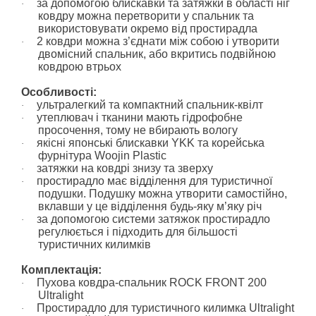
за допомогою блискавки та затяжки в області ніг
·
ковдру можна перетворити у спальник та
використовувати окремо від простирадла
2 ковдри можна з’єднати між собою і утворити
·
двомісний спальник, або вкритись подвійною
ковдрою втрьох
Особливості:
ультралегкий та компактний спальник-квілт
·
утеплювач і тканини мають гідрофобне
·
просочення, тому не вбирають вологу
якісні японські блискавки YKK та корейська
·
фурнітура Woojin Plastic
затяжки на ковдрі знизу та зверху
·
простирадло має відділення для туристичної
·
подушки. Подушку можна утворити самостійно,
вклавши у це відділення будь-яку м’яку річ
за допомогою системи затяжок простирадло
·
регулюється і підходить для більшості
туристичних килимків
Комплектація:
Пухова ковдра-спальник ROCK FRONT 200
·
Ultralight
Простирадло для туристичного килимка Ultralight
·