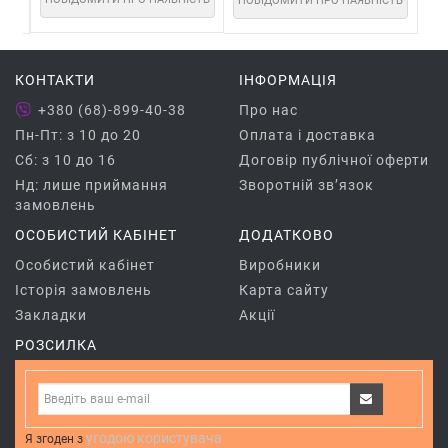
СТЬ
ПОВІДОМИТИ ПРО НАЯВНІСТЬ
ПО
КОНТАКТИ
ІНФОРМАЦІЯ
+380 (68)-899-40-38
Про нас
Пн-Пт: з 10 до 20
Оплата і доставка
Сб: з 10 до 16
Договір публічної оферти
Нд: лише приймання
Зворотній зв’язок
замовлень
ОСОБИСТИЙ КАБІНЕТ
ДОДАТКОВО
Особистий кабінет
Виробники
Історія замовлень
Карта сайту
Закладки
Акції
РОЗСИЛКА
угодою користувача
Я згоден з