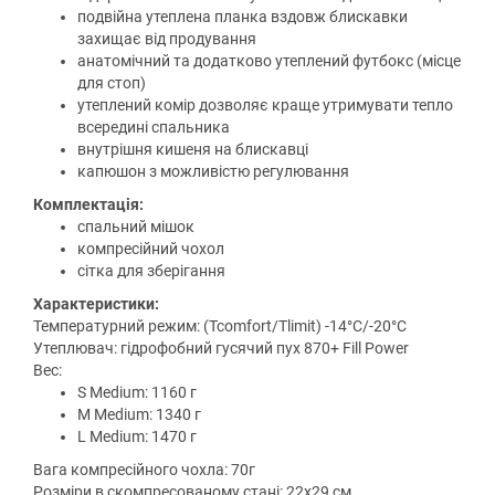
подвійна утеплена планка вздовж блискавки
захищає від продування
анатомічний та додатково утеплений футбокс (місце
для стоп)
утеплений комір дозволяє краще утримувати тепло
всередині спальника
внутрішня кишеня на блискавці
капюшон з можливістю регулювання
Комплектація:
спальний мішок
компресійний чохол
сітка для зберігання
Характеристики:
Температурний режим: (Tcomfort/Tlimit) -14°C/-20°C
Утеплювач: гідрофобний гусячий пух 870+ Fill Power
Вес:
S Medium: 1160 г
M Medium: 1340 г
L Medium: 1470 г
Вага компресійного чохла: 70г
Розміри в скомпресованому стані: 22х29 см