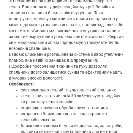
3D технологія пошиву надійно та рівномірно зберігає
тепло. Вона полягає у диференційному крої. Зовнішня
тканина спальника більша, ніж внутрішня. Така
конструкція мінімізує можливість появи холодних зон у
місцях, де може утворюватись натяг, наприклад, плечі або
лікті. Натяг з'являється виключно на внутрішній тканині,
завдяки чому пуховий утеплювач не стискається, зберігає
свій максимальний об’єм і продовжує утримувати тепло
всередині спальника.
Вздовж блискавки розташована система з двох утеплених
планок, яка надійно захищає від продування.
Гідрофобне просочення тканини та пуху дозволяє
спальнику довго залишатися сухим та ефективним навіть
в умовах високої вологості.
Особливості:
екстримально теплий та ультралегкий спальник
«теплі шви» та технологія 3D забезпечують надійну
та рівноміру теплоізоляцію
водовідштовхуюча обробка пуху та тканини
вкорочена блискавка до колін для кращого
теплозбереження
блискавка з двома бігунками дозволяє, за потреби,
відкрити нижню частину спальника для вентиляції