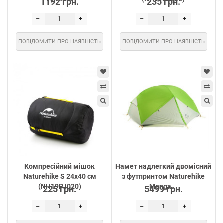
1192 грн.
235 грн.
ПОВІДОМИТИ ПРО НАЯВНІСТЬ
ПОВІДОМИТИ ПРО НАЯВНІСТЬ
Компресійний мішок
Намет надлегкий двомісний
Naturehike S 24х40 см
з футпринтом Naturehike
(NH19PJ020)
Monga...
225 грн.
5499 грн.