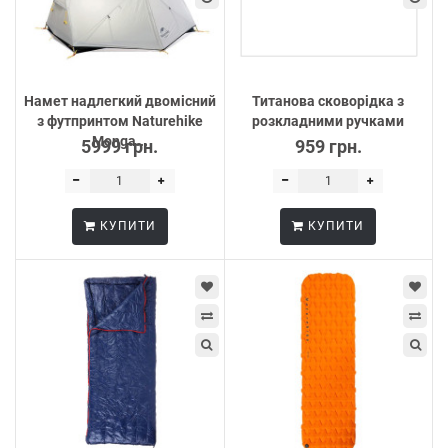
Намет надлегкий двомісний
Титанова сковорідка з
з футпринтом Naturehike
розкладними ручками
Monga...
5999 грн.
959 грн.
КУПИТИ
КУПИТИ