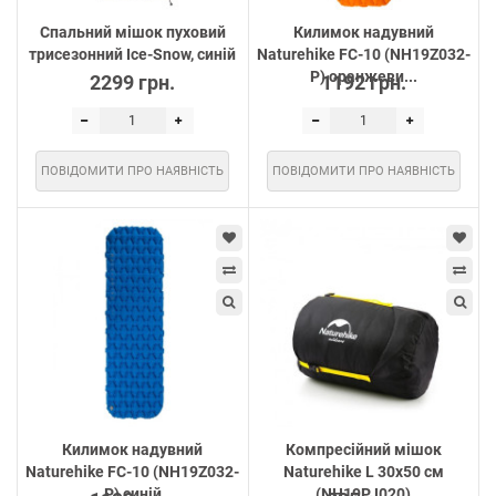
Cпальний мішок пуховий
Килимок надувний
трисезонний Ice-Snow, синій
Naturehike FC-10 (NH19Z032-
P) оранжеви...
2299 грн.
1192 грн.
ПОВІДОМИТИ ПРО НАЯВНІСТЬ
ПОВІДОМИТИ ПРО НАЯВНІСТЬ
Килимок надувний
Компресійний мішок
Naturehike FC-10 (NH19Z032-
Naturehike L 30х50 см
P) синій
(NH19PJ020)